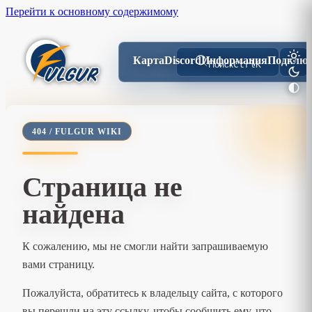
Перейти к основному содержимому
Карта
Discord
Информация
Подключ
Поиск
Ctrl
K
404 / FULGUR WIKI
Страница не
найдена
К сожалению, мы не смогли найти запрашиваемую
вами страницу.
Пожалуйста, обратитесь к владельцу сайта, с которого
вы перешли на эту ссылку, чтобы сообщить ему, что