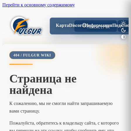
Перейти к основному содержимому
Карта
Discord
Информация
Подключ
Поиск
Ctrl
K
404 / FULGUR WIKI
Страница не
найдена
К сожалению, мы не смогли найти запрашиваемую
вами страницу.
Пожалуйста, обратитесь к владельцу сайта, с которого
вы перешли на эту ссылку, чтобы сообщить ему, что